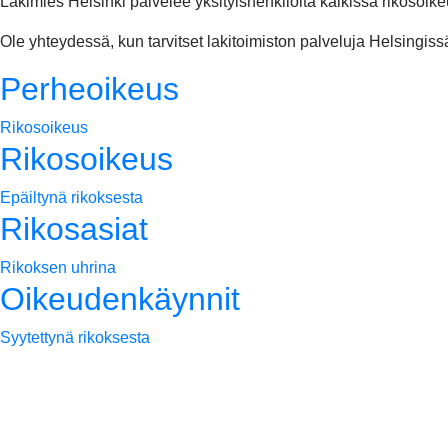
Lakimies Helsinki palvelee yksityishenkilöitä kaikissa rikosoike
Ole yhteydessä, kun tarvitset lakitoimiston palveluja Helsingiss
Perheoikeus
Rikosoikeus
Rikosoikeus
Epäiltynä rikoksesta
Rikosasiat
Rikoksen uhrina
Oikeudenkäynnit
Syytettynä rikoksesta