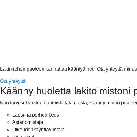
Lakimiehen puoleen kannattaa kääntyä heti. Ota yhteyttä minuun
Ota yhteyttä
Käänny huoletta lakitoimistoni
Kun tarvitset vastuuntuntoista lakimiestä, käänny minun puolee
Lapsi- ja perheoikeus
Asianomistaja
Oikeudenkäyntiavustaja
Riita-asiat