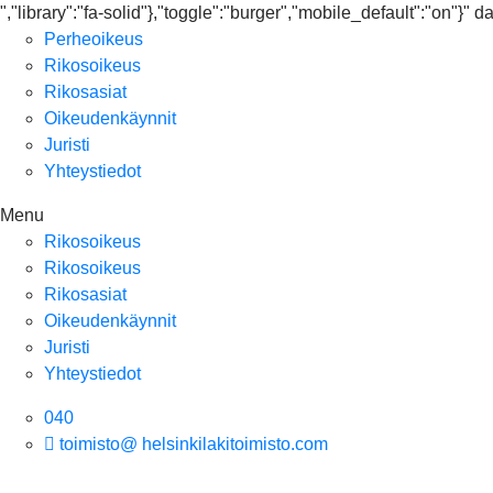
","library":"fa-solid"},"toggle":"burger","mobile_default":"on"}
Perheoikeus
Rikosoikeus
Rikosasiat
Oikeudenkäynnit
Juristi
Yhteystiedot
Menu
Rikosoikeus
Rikosoikeus
Rikosasiat
Oikeudenkäynnit
Juristi
Yhteystiedot
040
toimisto@ helsinkilakitoimisto.com